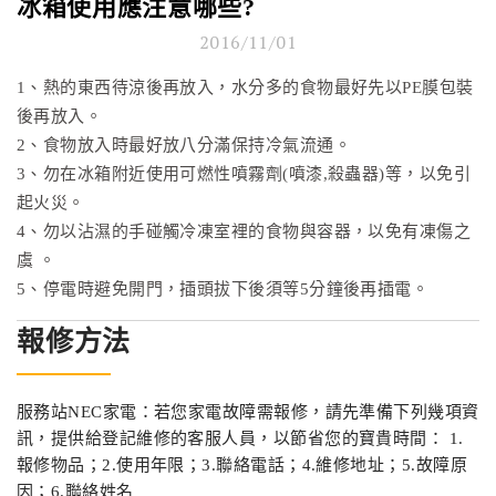
冰箱使用應注意哪些?
2016/11/01
1、熱的東西待涼後再放入，水分多的食物最好先以PE膜包裝
後再放入。
2、食物放入時最好放八分滿保持冷氣流通。
3、勿在冰箱附近使用可燃性噴霧劑(噴漆,殺蟲器)等，以免引
起火災。
4、勿以沾濕的手碰觸冷凍室裡的食物與容器，以免有凍傷之
虞 。
5、停電時避免開門，插頭拔下後須等5分鐘後再插電。
報修方法
服務站NEC家電：若您家電故障需報修，請先準備下列幾項資
訊，提供給登記維修的客服人員，以節省您的寶貴時間： 1.
報修物品；2.使用年限；3.聯絡電話；4.維修地址；5.故障原
因；6.聯絡姓名