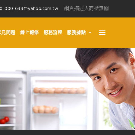
00-000-633@yahoo.com.tw
網頁描述與商標無關
常見問題
線上報修
服務流程
服務據點