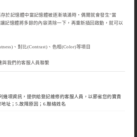
儲存於記憶體中當記憶體被逐漸填滿時‧偶爾就會發生"當
，讓記憶體將多餘的內容清除一下，再重新插回啟動，就可以
s)、對比(Contrast)、色相(Color)等項目
速與我們的客服人員聯繫
下列幾項資訊，提供給登記維修的客服人員，以節省您的寶貴
修地址；5.故障原因；6.聯絡姓名