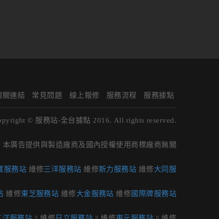
相關連結
常見問題
線上報修
服務流程
服務據點
opyright © 服務站-全台據點 2016. All rights reserved.
本廣告提供與製造廠商及國內授權使用商標廠商無關
寶服務站
維修
三洋服務站
維修
新力服務站
維修
大同服
站
維修
東芝服務站
維修
大金服務站
維修
國際牌服務站
三洋服務站
|| 維修
日立服務站
|| 維修
東元服務站
|| 維修