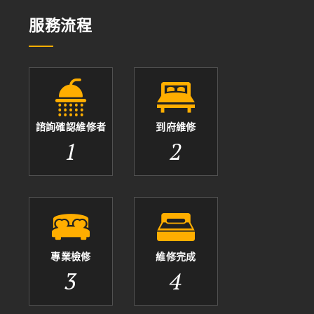
服務流程
諮詢確認維修者
到府維修
1
2
專業檢修
維修完成
3
4